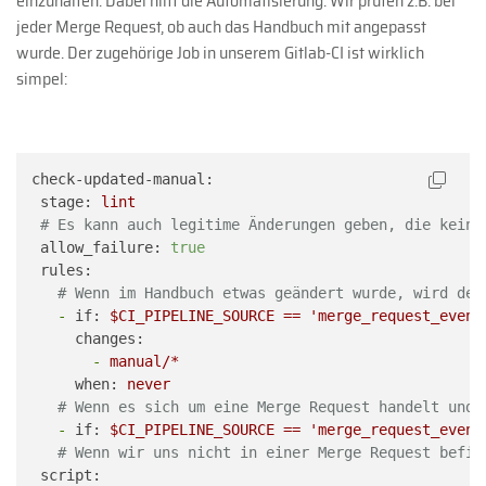
einzuhalten. Dabei hilft die Automatisierung: Wir prüfen z.B. bei
jeder Merge Request, ob auch das Handbuch mit angepasst
wurde. Der zugehörige Job in unserem Gitlab-CI ist wirklich
simpel:
check-updated-manual:
stage:
lint
# Es kann auch legitime Änderungen geben, die keine
allow_failure:
true
rules:
# Wenn im Handbuch etwas geändert wurde, wird der
-
if:
$CI_PIPELINE_SOURCE
==
'merge_request_event
changes:
-
manual/*
when:
never
# Wenn es sich um eine Merge Request handelt und 
-
if:
$CI_PIPELINE_SOURCE
==
'merge_request_event
# Wenn wir uns nicht in einer Merge Request befin
script: